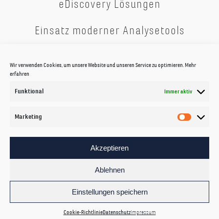
eDiscovery Lösungen
Einsatz moderner Analysetools
Wir verwenden Cookies, um unsere Website und unseren Service zu optimieren.
Mehr
erfahren
Funktional
Immer aktiv
Marketing
Akzeptieren
Ablehnen
BEI UNS FINDEN SIE EIN BREITES
Einstellungen speichern
SPEKTRUM RUND UM DAS THEMA
Cookie-Richtlinie
Datenschutz
Impressum
DIGITALE FORENSIK