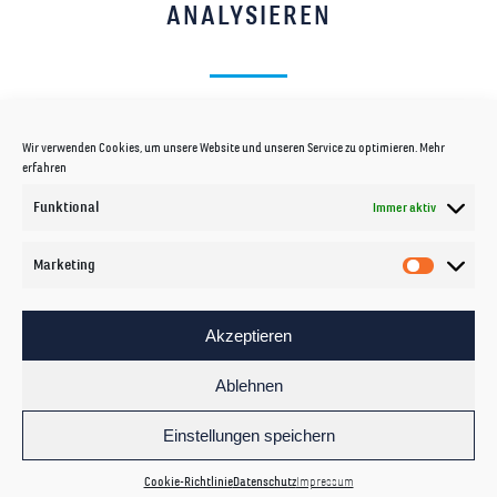
ANALYSIEREN
Datenbestände jeglicher Art und Größe wie
Wir verwenden Cookies, um unsere Website und unseren Service zu optimieren.
Mehr
erfahren
z.B.:
Funktional
Immer aktiv
Marketing
Akzeptieren
DOKUMENTE
Ablehnen
Einstellungen speichern
Cookie-Richtlinie
Datenschutz
Impressum