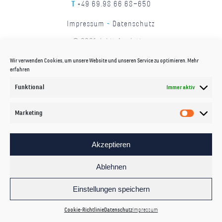
T
+49 69.98 66 68–650
Impressum
¬
Datenschutz
© 2021 dabit Analytics
Wir verwenden Cookies, um unsere Website und unseren Service zu optimieren.
Mehr
erfahren
Funktional
Immer aktiv
Marketing
Akzeptieren
Ablehnen
Einstellungen speichern
Cookie-Richtlinie
Datenschutz
Impressum